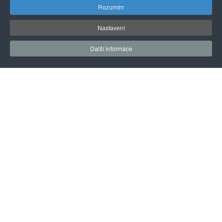
Rozumím
Soudní exekutor
Nastavení
JUDr. Dalimil Mika, LL.M.
Další informace
Za Beránkem 836
339 01 Klatovy II
Úřední hodiny
Pondělí – Čtvrtek
8:00 – 12:00 a 13:00 – 14:00
Pátek
8:00 – 12:00
Kontaktujte nás
Tel.
376 310 088