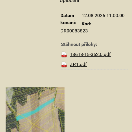
oplocení
Datum
12.08.2026 11:00:00
konání:
Kód:
DR00083823
Stáhnout přílohy:
13613-15-362.0.pdf
ZP.1.pdf