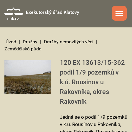
Exekutorský úřad Klatovy
Úvod
|
Dražby
|
Dražby nemovitých věcí
|
Zemědělská půda
120 EX 13613/15-362
podíl 1/9 pozemků v
k.ú. Rousínov u
Rakovníka, okres
Rakovník
Jedná se o podíl 1/9 pozemků
v k.ú. Rousínov u Rakovníka,
okres Rakovník. Pozemky jsou