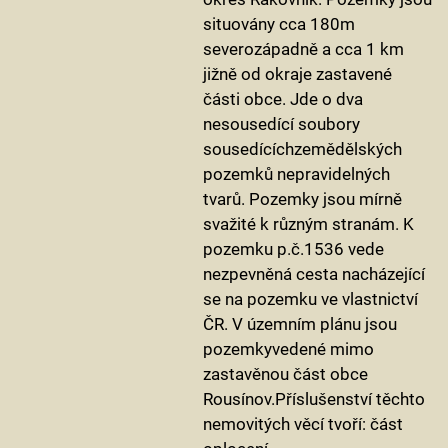
situovány cca 180m
severozápadně a cca 1 km
jižně od okraje zastavené
části obce. Jde o dva
nesousedící soubory
sousedícíchzemědělských
pozemků nepravidelných
tvarů. Pozemky jsou mírně
svažité k různým stranám. K
pozemku p.č.1536 vede
nezpevněná cesta nacházející
se na pozemku ve vlastnictví
ČR. V územním plánu jsou
pozemkyvedené mimo
zastavěnou část obce
Rousínov.Příslušenství těchto
nemovitých věcí tvoří: část