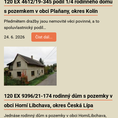
120 EX 4612/19-345 podíl 1/4 rodinného domu
s pozemkem v obci Plaňany, okres Kolín
Předmětem dražby jsou nemovité věci povinné, a to
spoluvlastnický podíl…
24. 6. 2026
Číst dál...
120 EX 9396/21-174 rodinný dům s pozemky v
obci Horní Libchava, okres Česká Lípa
Jednáse rodinný dům s pozemky v obci HorníLibchava,