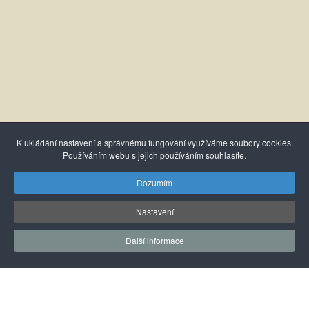
K ukládání nastavení a správnému fungování využíváme soubory cookies.
Používáním webu s jejich používáním souhlasíte.
Rozumím
Soudní exekutor
Nastavení
JUDr. Dalimil Mika, LL.M.
Další informace
Za Beránkem 836
339 01 Klatovy II
Úřední hodiny