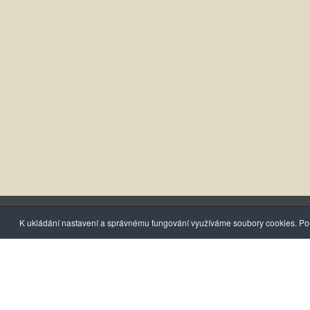
K ukládání nastavení a správnému fungování využíváme soubory cookies. Pou
Soudní exekutor
Úřední ho
JUDr. Dalimil Mika, LL.M.
Pondělí – 
8:00 – 12:
Za Beránkem 836
339 01 Klatovy II