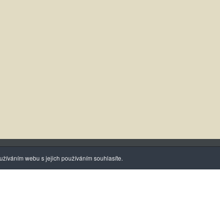
žíváním webu s jejich používáním souhlasíte.
diny
Kontaktujte nás
Čtvrtek
Tel.
376 310 088
00 a 13:00 – 14:00
Tel.
376 324 085
Fax.
376 310 086