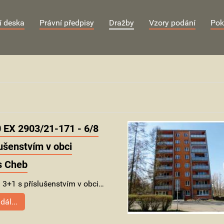
í deska
Právní předpisy
Dražby
Vzory podání
Pok
EX 2903/21-171 - 6/8
lušenstvím v obci
s Cheb
 3+1 s příslušenstvím v obci…
dál...