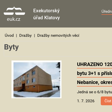
Exekutorský
Úředn
úřad Klatovy
Úvod
|
Dražby
|
Dražby nemovitých věcí
Byty
UHRAZENO 120 
bytu 3+1 s přís
Nebanice, okre
Jedná se o 6/8 bytu
1. 7. 2026
Číst 